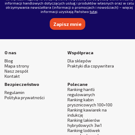
informacji handlowych dotyczących usług i produktów własnych oraz w celu
otrzymywania newslettera (informacji o promocjach i nowościach) – więcej
informacji uzyskają Państwo
tutaj
.
Alternative:
O nas
Współpraca
Blog
Dla sklepów
Mapa strony
Praktyki dla copywritera
Nasz zespół
Kontakt
Bezpieczeństwo
Polecane
Ranking hantli
Regulamin
regulowanych
Polityka prywatności
Ranking kabin
prysznicowych 100×100
Ranking kawiarek na
indukcję
Ranking lakierów
hybrydowych 3w1
Ranking lodówek