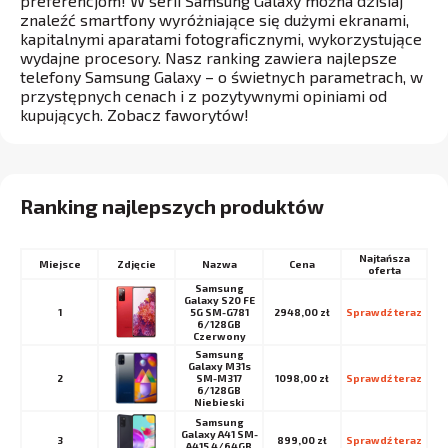
preferencjom! W serii Samsung Galaxy można dzisiaj
znaleźć smartfony wyróżniające się dużymi ekranami,
kapitalnymi aparatami fotograficznymi, wykorzystujące
wydajne procesory. Nasz ranking zawiera najlepsze
telefony Samsung Galaxy – o świetnych parametrach, w
przystępnych cenach i z pozytywnymi opiniami od
kupujących. Zobacz faworytów!
Ranking najlepszych produktów
Najtańsza
Miejsce
Nazwa
Cena
oferta
Samsung
Galaxy S20 FE
1
5G SM-G781
2948,00 zł
Sprawdź teraz
6/128GB
Czerwony
Samsung
Galaxy M31s
2
SM-M317
1098,00 zł
Sprawdź teraz
6/128GB
Niebieski
Samsung
Galaxy A41 SM-
3
899,00 zł
Sprawdź teraz
A415 4/64GB