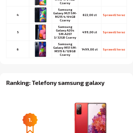
Czarny
Samsung
Galaxy M21 SM-
4
822,00 zł
Sprawdź teraz
M215 4/64GB
Czarny
Samsung
Galaxy A20s
5
499,00 zł
Sprawdź teraz
SM-A207
3/32GB Czarny
Samsung
Galaxy M51 SM-
6
1499,00 zł
Sprawdź teraz
M515 6/128GB
Czarny
Ranking: Telefony samsung galaxy
1.