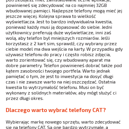
powinieneś się zdecydować na co najmniej 32GB
wbudowanej pamięci. Najlepsze telefony mogą mieć jej
jeszcze więcej. Kolejna sprawa to wielkość
wyświetlacza. Jest to bardzo indywidualna kwestia,
ponieważ każdy musi ją dopasować do siebie. Jedni
użytkownicy preferują duże wyświetlacze, inni zaś
wolą, aby telefon był mniejszych rozmiarów. Jeśli
korzystasz z 2 kart sim, sprawdź, czy wybrany przez
ciebie model ma dwa wejścia na karty. W przypadku gdy
używasz telefonu do pracy i często robisz zdjęcia,
warto zorientować się, czy wbudowany aparat ma
dobre parametry. Telefon powinieneś dobrać także pod
kątem zasobności twojego portfela. Warto jednak
pamiętać o tym, że jest to inwestycja na dosyć długi
czas i nie zawsze warto na niej oszczędzać. Ostatnia
kwestia to wytrzymałość telefonu. Musi on być
wykonany z solidnych materiałów, aby mógł służyć ci
przez długi okres.
Dlaczego warto wybrać telefony CAT?
Wybierając markę nowego sprzętu, warto zdecydować
się na telefony CAT. Są one bardzo wytrzymałe, a