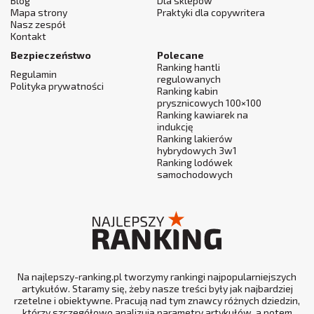
Blog
Dla sklepów
Mapa strony
Praktyki dla copywritera
Nasz zespół
Kontakt
Bezpieczeństwo
Polecane
Ranking hantli
Regulamin
regulowanych
Polityka prywatności
Ranking kabin
prysznicowych 100×100
Ranking kawiarek na
indukcję
Ranking lakierów
hybrydowych 3w1
Ranking lodówek
samochodowych
Na najlepszy-ranking.pl tworzymy rankingi najpopularniejszych
artykułów. Staramy się, żeby nasze treści były jak najbardziej
rzetelne i obiektywne. Pracują nad tym znawcy różnych dziedzin,
którzy szczegółowo analizują parametry artykułów, a potem