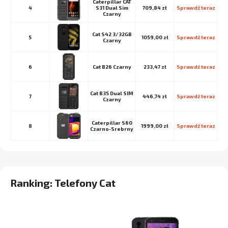
Caterpillar CAT
4
S31 Dual Sim
709,84 zł
Sprawdź teraz
Czarny
Cat S42 3/32GB
5
1059,00 zł
Sprawdź teraz
Czarny
6
Cat B26 Czarny
233,47 zł
Sprawdź teraz
Cat B35 Dual SIM
7
446,74 zł
Sprawdź teraz
Czarny
Caterpillar S60
8
1999,00 zł
Sprawdź teraz
Czarno-Srebrny
Ranking: Telefony Cat