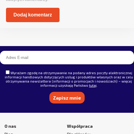
Alternative:
Wyrażam zgodę na otrzymywanie na podany adres poczty elektronicznej
informacji handlowych dotyczących usług i produktów własnych oraz w celu
otrzymywania newslettera (informacji o promocjach i nowościach) – więcej
informacji uzyskają Państwo
tutaj
.
Alternative:
O nas
Współpraca