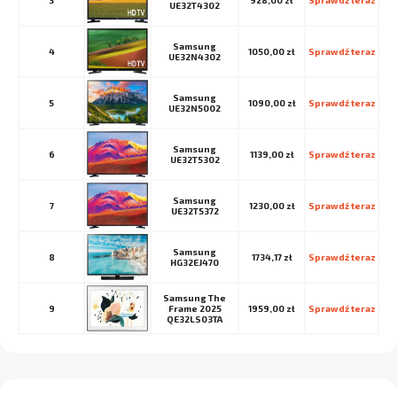
3
928,00 zł
Sprawdź teraz
UE32T4302
Samsung
4
1050,00 zł
Sprawdź teraz
UE32N4302
Samsung
5
1090,00 zł
Sprawdź teraz
UE32N5002
Samsung
6
1139,00 zł
Sprawdź teraz
UE32T5302
Samsung
7
1230,00 zł
Sprawdź teraz
UE32T5372
Samsung
8
1734,17 zł
Sprawdź teraz
HG32EJ470
Samsung The
9
Frame 2025
1959,00 zł
Sprawdź teraz
QE32LS03TA