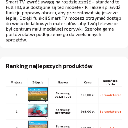
Smart TV, zwróć uwagę na rozdzielczość – standard to
Full HD, ale dostępne są też modele 4K. Także sprawdź
funkcje poprawy obrazu, aby prezentował się jeszcze
lepiej. Dzięki funkcji Smart TV możesz otrzymać dostęp
do wielu dodatkowych materiałów, aby Twój telewizor
był centrum multimedialnej rozrywki. Szeroka gama
portów ułatwi podłączenie go do wielu innych
sprzętów.
Ranking najlepszych produktów
Najtańsza
Miejsce
Nazwa
Cena
oferta
Samsung
1
645,00 zł
Sprawdź teraz
UE32T4002
Samsung
2
749,00 zł
Sprawdź teraz
UE32K5102
Samsung