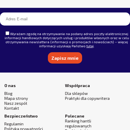
Wyrażam zgodę na otrzymywanie na podany adres poczty elektronicznej
informacji handlowych dotyczących usług i produktów własnych oraz w celu
otrzymywania newslettera (informacji o promocjach i nowościach) – więcej
informacji uzyskają Państwo
tutaj
.
Alternative:
O nas
Współpraca
Blog
Dla sklepów
Mapa strony
Praktyki dla copywritera
Nasz zespół
Kontakt
Bezpieczeństwo
Polecane
Ranking hantli
Regulamin
regulowanych
Polityka prywatności