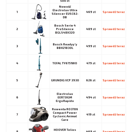
500 zł
Nowość
Electrolux Ultra
1
469 zł
Sprawdź teraz
Silencer EUSC62-
DB
Bosch Serie 4
2
ProSilence
489 zł
Sprawdź teraz
BGLS48X320
Bosch Readyy’y
3
499 zł
Sprawdź teraz
BBH21830L
4
TEFAL TY6751WO
479 zł
Sprawdź teraz
5
GRUNDIG VCP 3930
626 zł
Sprawdź teraz
Electrolux
6
EER73IGM
494 zł
Sprawdź teraz
ErgoRapido
Rowenta RO3786
Compact Power
7
419 zł
Sprawdź teraz
Cyclonic Animal
Care
HOOVER Telios
8
469 zł
Sprawdź teraz