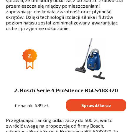
sprawia, że ten dobry odkurzacz do 500 zł, z łatwością
przemieszcza się między pomieszczeniami,
zapewniając doskonałą zwrotność oraz płynność
skrętów. Dzięki technologii izolacji silnika i filtrów
poziom hałasu został zminimalizowany, gwarantując
ciche i przyjemne odkurzanie.
2.
2. Bosch Serie 4 ProSilence BGLS48X320
Cena: ok. 489 zł
Sprawdź teraz
Przeglądając ranking odkurzaczy do 500 zł, warto
zwrócić uwagę na propozycję od firmy Bosch,
odkurzacz Bosch Serie 4 ProSilence BGLS48X320. To