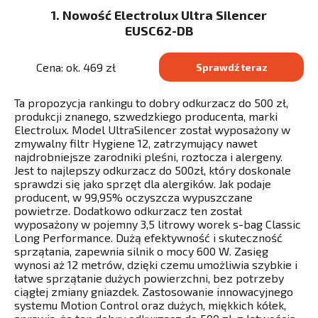
1. Nowość Electrolux Ultra Silencer
EUSC62-DB
Cena: ok. 469 zł
Sprawdź teraz
Ta propozycja rankingu to dobry odkurzacz do 500 zł,
produkcji znanego, szwedzkiego producenta, marki
Electrolux. Model UltraSilencer został wyposażony w
zmywalny filtr Hygiene 12, zatrzymujący nawet
najdrobniejsze zarodniki pleśni, roztocza i alergeny.
Jest to najlepszy odkurzacz do 500zł, który doskonale
sprawdzi się jako sprzęt dla alergików. Jak podaje
producent, w 99,95% oczyszcza wypuszczane
powietrze. Dodatkowo odkurzacz ten został
wyposażony w pojemny 3,5 litrowy worek s-bag Classic
Long Performance. Dużą efektywność i skuteczność
sprzątania, zapewnia silnik o mocy 600 W. Zasięg
wynosi aż 12 metrów, dzięki czemu umożliwia szybkie i
łatwe sprzątanie dużych powierzchni, bez potrzeby
ciągłej zmiany gniazdek. Zastosowanie innowacyjnego
systemu Motion Control oraz dużych, miękkich kółek,