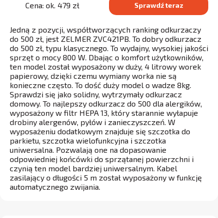
Cena: ok. 479 zł
Sprawdź teraz
Jedną z pozycji, współtworzących ranking odkurzaczy
do 500 zł, jest ZELMER ZVC421PB. To dobry odkurzacz
do 500 zł, typu klasycznego. To wydajny, wysokiej jakości
sprzęt o mocy 800 W. Dbając o komfort użytkowników,
ten model został wyposażony w duży, 4 litrowy worek
papierowy, dzięki czemu wymiany worka nie są
konieczne często. To dość duży model o wadze 8kg.
Sprawdzi się jako solidny, wytrzymały odkurzacz
domowy. To najlepszy odkurzacz do 500 dla alergików,
wyposażony w filtr HEPA 13, który starannie wyłapuje
drobiny alergenów, pyłów i zanieczyszczeń. W
wyposażeniu dodatkowym znajduje się szczotka do
parkietu, szczotka wielofunkcyjna i szczotka
uniwersalna. Pozwalają one na dopasowanie
odpowiedniej końcówki do sprzątanej powierzchni i
czynią ten model bardziej uniwersalnym. Kabel
zasilający o długości 5 m został wyposażony w funkcję
automatycznego zwijania.