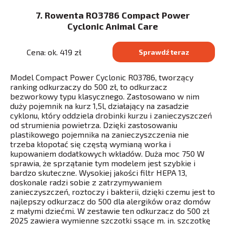
7. Rowenta RO3786 Compact Power
Cyclonic Animal Care
Cena: ok. 419 zł
Sprawdź teraz
Model Compact Power Cyclonic RO3786, tworzący
ranking odkurzaczy do 500 zł, to odkurzacz
bezworkowy typu klasycznego. Zastosowano w nim
duży pojemnik na kurz 1,5l, działający na zasadzie
cyklonu, który oddziela drobinki kurzu i zanieczyszczeń
od strumienia powietrza. Dzięki zastosowaniu
plastikowego pojemnika na zanieczyszczenia nie
trzeba kłopotać się częstą wymianą worka i
kupowaniem dodatkowych wkładów. Duża moc 750 W
sprawia, że sprzątanie tym modelem jest szybkie i
bardzo skuteczne. Wysokiej jakości filtr HEPA 13,
doskonale radzi sobie z zatrzymywaniem
zanieczyszczeń, roztoczy i bakterii, dzięki czemu jest to
najlepszy odkurzacz do 500 dla alergików oraz domów
z małymi dziećmi. W zestawie ten odkurzacz do 500 zł
2025 zawiera wymienne szczotki ssące m. in. szczotkę