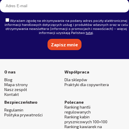
Wyrażam zgodę na otrzymywanie na podany adres poczty elektronicznej
informacji handlowych dotyczących usług i produktów własnych oraz w celu
otrzymywania newslettera (informacji o promocjach i nowościach) – więcej
informacji uzyskają Państwo
tutaj
.
Alternative:
O nas
Współpraca
Blog
Dla sklepów
Mapa strony
Praktyki dla copywritera
Nasz zespół
Kontakt
Bezpieczeństwo
Polecane
Ranking hantli
Regulamin
regulowanych
Polityka prywatności
Ranking kabin
prysznicowych 100×100
Ranking kawiarek na