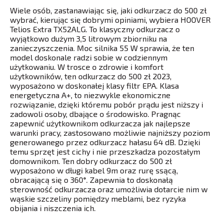
Wiele osób, zastanawiając się, jaki odkurzacz do 500 zł
wybrać, kierując się dobrymi opiniami, wybiera HOOVER
Telios Extra TX52ALG. To klasyczny odkurzacz o
wyjątkowo dużym 3,5 litrowym zbiorniku na
zanieczyszczenia. Moc silnika 55 W sprawia, że ten
model doskonale radzi sobie w codziennym
użytkowaniu. W trosce o zdrowie i komfort
użytkowników, ten odkurzacz do 500 zł 2023,
wyposażono w doskonałej klasy filtr EPA. Klasa
energetyczna A+, to niezwykle ekonomiczne
rozwiązanie, dzięki któremu pobór prądu jest niższy i
zadowoli osoby, dbające o środowisko. Pragnąc
zapewnić użytkownikom odkurzacza jak najlepsze
warunki pracy, zastosowano możliwie najniższy poziom
generowanego przez odkurzacz hałasu 64 dB. Dzięki
temu sprzęt jest cichy i nie przeszkadza pozostałym
domownikom. Ten dobry odkurzacz do 500 zł
wyposażono w długi kabel 9m oraz rurę ssącą,
obracającą się o 360°. Zapewnia to doskonałą
sterowność odkurzacza oraz umożliwia dotarcie nim w
wąskie szczeliny pomiędzy meblami, bez ryzyka
obijania i niszczenia ich.