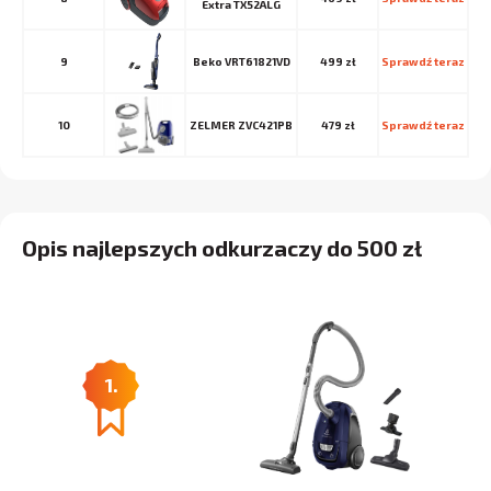
Extra TX52ALG
9
Beko VRT61821VD
499 zł
Sprawdź teraz
10
ZELMER ZVC421PB
479 zł
Sprawdź teraz
Opis najlepszych odkurzaczy do 500 zł
1.