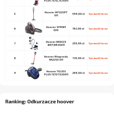
PLUS TE70_TE75011
Hoover HF122GPT
5
599,00 zł
Sprawdź teraz
011
Hoover SPRINT
6
192,00 zł
Sprawdź teraz
EVO
Hoover BREEZE
7
259,00 zł
Sprawdź teraz
BR71 BR30011
Hoover Rhapsody
8
739,00 zł
Sprawdź teraz
RA22SE 011
Hoover TELIOS
9
289,00 zł
Sprawdź teraz
PLUS TE70 TE30011
Ranking: Odkurzacze hoover