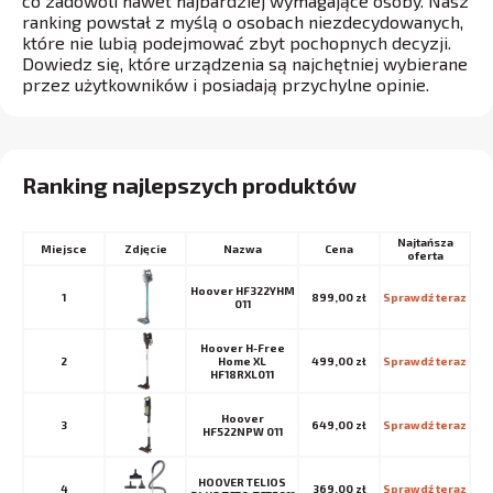
co zadowoli nawet najbardziej wymagające osoby. Nasz
ranking powstał z myślą o osobach niezdecydowanych,
które nie lubią podejmować zbyt pochopnych decyzji.
Dowiedz się, które urządzenia są najchętniej wybierane
przez użytkowników i posiadają przychylne opinie.
Ranking najlepszych produktów
Najtańsza
Miejsce
Nazwa
Cena
oferta
Hoover HF322YHM
1
899,00 zł
Sprawdź teraz
011
Hoover H-Free
2
Home XL
499,00 zł
Sprawdź teraz
HF18RXL011
Hoover
3
649,00 zł
Sprawdź teraz
HF522NPW 011
HOOVER TELIOS
4
369,00 zł
Sprawdź teraz