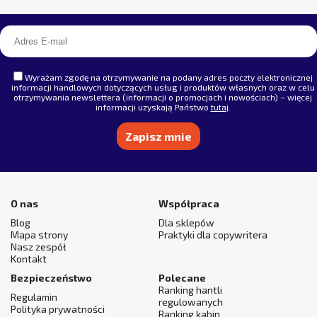
Wyrażam zgodę na otrzymywanie na podany adres poczty elektronicznej
informacji handlowych dotyczących usług i produktów własnych oraz w celu
otrzymywania newslettera (informacji o promocjach i nowościach) – więcej
informacji uzyskają Państwo
tutaj
.
Alternative:
O nas
Współpraca
Blog
Dla sklepów
Mapa strony
Praktyki dla copywritera
Nasz zespół
Kontakt
Bezpieczeństwo
Polecane
Ranking hantli
Regulamin
regulowanych
Polityka prywatności
Ranking kabin