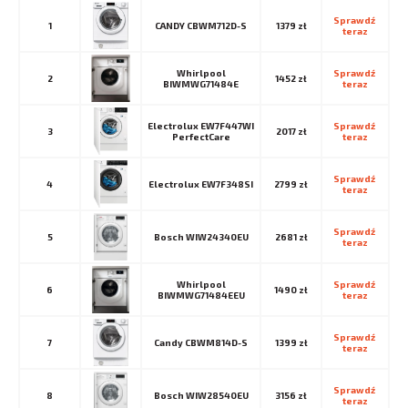
Sprawdź 
1
CANDY CBWM712D-S
1379 zł
teraz
Whirlpool
Sprawdź 
2
1452 zł
BIWMWG71484E
teraz
Electrolux EW7F447WI
Sprawdź 
3
2017 zł
PerfectCare
teraz
Sprawdź 
4
Electrolux EW7F348SI
2799 zł
teraz
Sprawdź 
5
Bosch WIW24340EU
2681 zł
teraz
Whirlpool
Sprawdź 
6
1490 zł
BIWMWG71484EEU
teraz
Sprawdź 
7
Candy CBWM814D-S
1399 zł
teraz
Sprawdź 
8
Bosch WIW28540EU
3156 zł
teraz