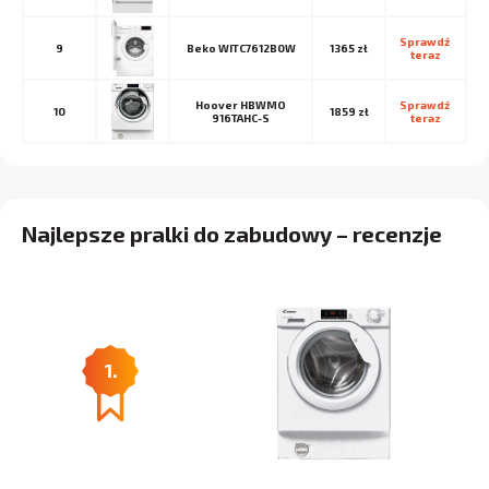
Sprawdź 
9
Beko WITC7612B0W
1365 zł
teraz
Hoover HBWMO
Sprawdź 
10
1859 zł
916TAHC-S
teraz
Najlepsze pralki do zabudowy – recenzje
1.