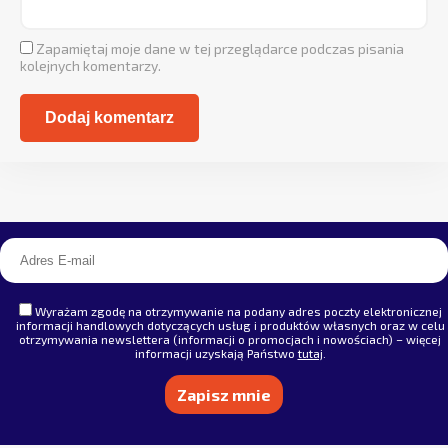
Zapamiętaj moje dane w tej przeglądarce podczas pisania
kolejnych komentarzy.
Alternative:
Wyrażam zgodę na otrzymywanie na podany adres poczty elektronicznej
informacji handlowych dotyczących usług i produktów własnych oraz w celu
otrzymywania newslettera (informacji o promocjach i nowościach) – więcej
informacji uzyskają Państwo
tutaj
.
Alternative: