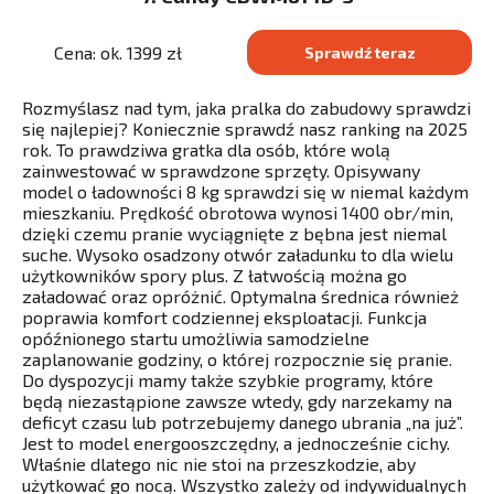
Cena: ok. 1399 zł
Sprawdź teraz
Rozmyślasz nad tym, jaka pralka do zabudowy sprawdzi
się najlepiej? Koniecznie sprawdź nasz ranking na 2025
rok. To prawdziwa gratka dla osób, które wolą
zainwestować w sprawdzone sprzęty. Opisywany
model o ładowności 8 kg sprawdzi się w niemal każdym
mieszkaniu. Prędkość obrotowa wynosi 1400 obr/min,
dzięki czemu pranie wyciągnięte z bębna jest niemal
suche. Wysoko osadzony otwór załadunku to dla wielu
użytkowników spory plus. Z łatwością można go
załadować oraz opróżnić. Optymalna średnica również
poprawia komfort codziennej eksploatacji. Funkcja
opóźnionego startu umożliwia samodzielne
zaplanowanie godziny, o której rozpocznie się pranie.
Do dyspozycji mamy także szybkie programy, które
będą niezastąpione zawsze wtedy, gdy narzekamy na
deficyt czasu lub potrzebujemy danego ubrania „na już”.
Jest to model energooszczędny, a jednocześnie cichy.
Właśnie dlatego nic nie stoi na przeszkodzie, aby
użytkować go nocą. Wszystko zależy od indywidualnych