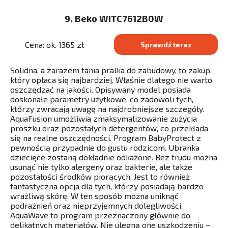
9. Beko WITC7612B0W
Cena: ok. 1365 zł
Sprawdź teraz
Solidna, a zarazem tania pralka do zabudowy, to zakup,
który opłaca się najbardziej. Właśnie dlatego nie warto
oszczędzać na jakości. Opisywany model posiada
doskonałe parametry użytkowe, co zadowoli tych,
którzy zwracają uwagę na najdrobniejsze szczegóły.
AquaFusion umożliwia zmaksymalizowanie zużycia
proszku oraz pozostałych detergentów, co przekłada
się na realne oszczędności. Program BabyProtect z
pewnością przypadnie do gustu rodzicom. Ubranka
dziecięce zostaną dokładnie odkażone. Bez trudu można
usunąć nie tylko alergeny oraz bakterie, ale także
pozostałości środków piorących. Jest to również
fantastyczna opcja dla tych, którzy posiadają bardzo
wrażliwą skórę. W ten sposób można uniknąć
podrażnień oraz nieprzyjemnych dolegliwości.
AquaWave to program przeznaczony głównie do
delikatnych materiałów. Nie ulegną one uszkodzeniu –