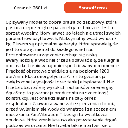
Cena: ok. 2681 zł
Sprawdź teraz
Opisywany model to dobra pralka do zabudowy, która
posiada nieprzeciętne parametry techniczne. Jest to
sprzęt wydajny, który nawet po latach nie utraci swoich
parametrów użytkowych. Maksymalny wsad wynosi 7
kg. Plusem są optymalne gabaryty, które sprawiają, że
jest to sprzęt niemal do każdego wnętrza.
Prezentowane urządzenie cechuje się niską
awaryjnością, a więc nie trzeba obawiać się, że ulegnie
ono uszkodzeniu w najmniej spodziewanym momencie.
Prędkość obrotowa znajduje się na poziomie 1200
obr/min. Klasa energetyczna A+++ to gwarancja
zwiększonej wydajności oraz taniej eksploatacji. Nie
trzeba obawiać się wysokich rachunków za energię.
AquaStop to gwarancja producenta na szczelność
konstrukcji. Jest ona udzielana na cały okres
eksploatacji. Zaawansowane zabezpieczenia chronią
przed wylaniem się wody do wnętrza i zniszczeniem
mieszkania. AntiVibration™ Design to wyjątkowa
obudowa, która zmniejsza ryzyko powstawania drgań
podczas wirowania. Nie trzeba także martwić się o