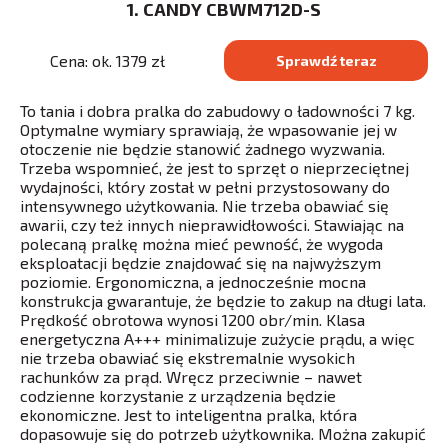
1. CANDY CBWM712D-S
Cena: ok. 1379 zł
Sprawdź teraz
To tania i dobra pralka do zabudowy o ładowności 7 kg.
Optymalne wymiary sprawiają, że wpasowanie jej w
otoczenie nie będzie stanowić żadnego wyzwania.
Trzeba wspomnieć, że jest to sprzęt o nieprzeciętnej
wydajności, który został w pełni przystosowany do
intensywnego użytkowania. Nie trzeba obawiać się
awarii, czy też innych nieprawidłowości. Stawiając na
polecaną pralkę można mieć pewność, że wygoda
eksploatacji będzie znajdować się na najwyższym
poziomie. Ergonomiczna, a jednocześnie mocna
konstrukcja gwarantuje, że będzie to zakup na długi lata.
Prędkość obrotowa wynosi 1200 obr/min. Klasa
energetyczna A+++ minimalizuje zużycie prądu, a więc
nie trzeba obawiać się ekstremalnie wysokich
rachunków za prąd. Wręcz przeciwnie – nawet
codzienne korzystanie z urządzenia będzie
ekonomiczne. Jest to inteligentna pralka, która
dopasowuje się do potrzeb użytkownika. Można zakupić