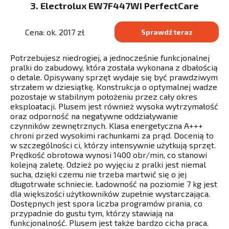
3. Electrolux EW7F447WI PerfectCare
Cena: ok. 2017 zł
Sprawdź teraz
Potrzebujesz niedrogiej, a jednocześnie funkcjonalnej
pralki do zabudowy, która została wykonana z dbałością
o detale. Opisywany sprzęt wydaje się być prawdziwym
strzałem w dziesiątkę. Konstrukcja o optymalnej wadze
pozostaje w stabilnym położeniu przez cały okres
eksploatacji. Plusem jest również wysoka wytrzymałość
oraz odporność na negatywne oddziaływanie
czynników zewnętrznych. Klasa energetyczna A+++
chroni przed wysokimi rachunkami za prąd. Docenią to
w szczególności ci, którzy intensywnie użytkują sprzęt.
Prędkość obrotowa wynosi 1400 obr/min, co stanowi
kolejną zaletę. Odzież po wyjęciu z pralki jest niemal
sucha, dzięki czemu nie trzeba martwić się o jej
długotrwałe schniecie. Ładowność na poziomie 7 kg jest
dla większości użytkowników zupełnie wystarczająca.
Dostępnych jest spora liczba programów prania, co
przypadnie do gustu tym, którzy stawiają na
funkcjonalność. Plusem jest także bardzo cicha praca.