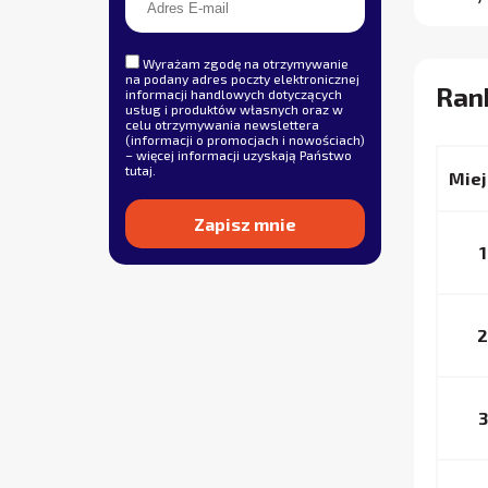
Wyrażam zgodę na otrzymywanie
na podany adres poczty elektronicznej
Ran
informacji handlowych dotyczących
usług i produktów własnych oraz w
celu otrzymywania newslettera
(informacji o promocjach i nowościach)
– więcej informacji uzyskają Państwo
tutaj
.
Miej
1
Alternative:
2
3