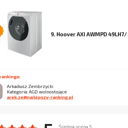
9. Hoover AXI AWMPD 49LH7/
rankingu:
Arkadiusz Zembrzycki
Kategoria: AGD wolnostojące
arek.ze@najlepszy-ranking.pl
Średnia ocena 5