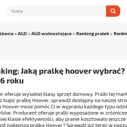
główna
»
AGD
»
AGD wolnostojące
»
Ranking pralek
»
Ranki
king: Jaką pralkę hoover wybrać?
6 roku
r oferuje wysokiej klasy sprzęt domowy. Pralki tej mar
z kupić pralkę Hoover, sprawdź dostępny na naszej stro
a Hoover może pomóc Ci w wypraniu każdego typu odzi
yliów. Producent oferuje pralki wyposażone w zróżnico
iej klasie efektywności, aby pranie kosztowało jeszcze
jest najlepsza pralka Hoover? Sprawdź już teraz w nasz