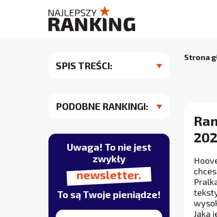
Strona 
SPIS TREŚCI:
PODOBNE RANKINGI:
Ran
202
Uwaga! To nie jest
zwykły
Hoove
chces
newsletter.
Pralk
tekst
To są Twoje pieniądze!
wysok
Jaka 