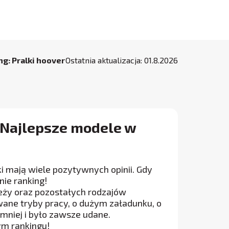
ng: Pralki hoover
Ostatnia aktualizacja:
01
.
8
.
2026
 Najlepsze modele w
ki mają wiele pozytywnych opinii. Gdy
nie ranking!
eży oraz pozostałych rodzajów
wane tryby pracy, o dużym załadunku, o
 mniej i było zawsze udane.
ym rankingu!